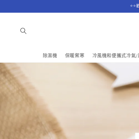
跳至內
⭐⭐
容
除濕機
保暖禦寒
冷風機和便攜式冷氣/