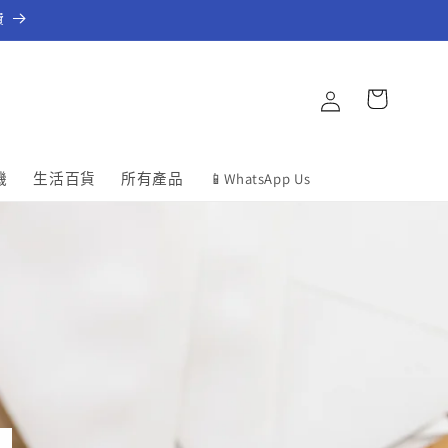
費
購
登
物
入
車
機
生活百貨
所有產品
📱WhatsApp Us