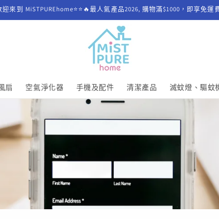
歡迎來到 MiSTPUREhome⭐⭐🔥最人氣產品2026, 購物滿$1000，即享免運
風扇
空氣淨化器
手機及配件
清潔產品
滅蚊燈、驅蚊