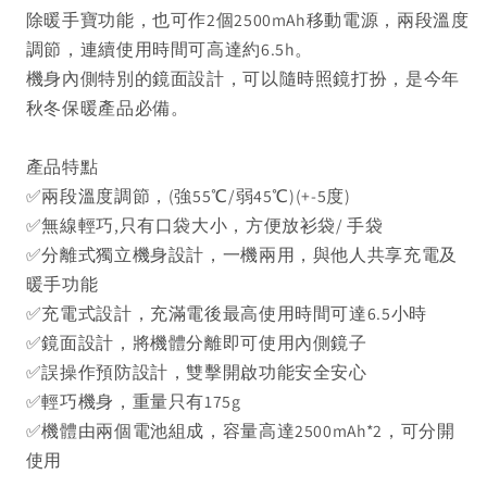
除暖手寶功能，也可作2個2500mAh移動電源，兩段溫度
調節，連續使用時間可高達約6.5h。
機身內側特別的鏡面設計，可以隨時照鏡打扮，是今年
秋冬保暖產品必備。
產品特點
✅兩段溫度調節，(強55℃/弱45℃)(+-5度)
✅無線輕巧,只有口袋大小，方便放衫袋/ 手袋
✅分離式獨立機身設計，一機兩用，與他人共享充電及
暖手功能
✅充電式設計，充滿電後最高使用時間可達6.5小時
✅鏡面設計，將機體分離即可使用內側鏡子
✅誤操作預防設計，雙擊開啟功能安全安心
✅輕巧機身，重量只有175g
✅機體由兩個電池組成，容量高達2500mAh*2，可分開
使用