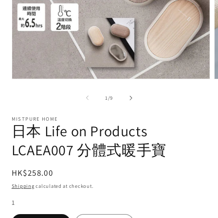
of
1
/
9
MISTPURE HOME
日本 Life on Products
LCAEA007 分體式暖手寶
Regular
HK$258.00
price
Shipping
calculated at checkout.
1