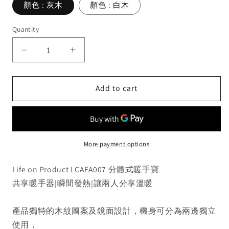
顏色 : 灰木
顏色 : 白木
Quantity
Decrease
Increase
quantity
quantity
for
for
Add to cart
日
日
本
本
Life
Life
on
on
Products
Products
More payment options
LCAEA007
LCAEA007
分
分
Life on Product LCAEA007 分體式暖手寶
體
體
共享暖手器|瞬間發熱|讓兩人分享溫暖
式
式
暖
暖
產品獨特的木紋圖案及鏡面設計，機身可分為兩邊獨立
手
手
使用，
寶
寶