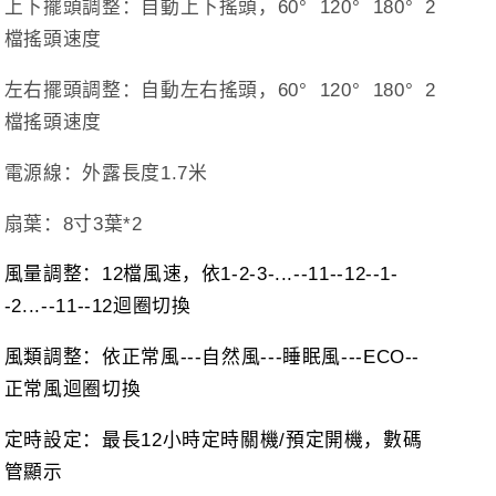
上下擺頭調整：自動上下搖頭，
60
°
120
°
180
°
2
檔搖頭速度
左右擺頭調整：自動左右搖頭，
60
°
120
°
180
°
2
檔搖頭速度
電源線：外露長度
1.7
米
扇葉：
8
寸
3
葉
*2
風量調整：
12
檔風速，依
1-2-3-...--11--12--1-
-2...--11--12
迴圈切換
風類調整：依正常風
---
自然風
---
睡眠風
---ECO--
正常風迴圈切換
定時設定：最長
12
小時定時關機
/
預定開機，數碼
管顯示