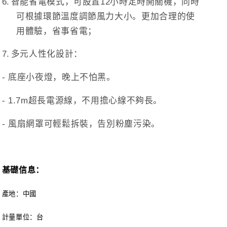
6.
智能省電模式，可設置
12
小時定時開關機，同時
可根據環節溫度調節風力大小。更加合理的使
用體驗，省事省電；
7.
多元人性化設計：
-
底座小夜燈，晚上不怕黑。
- 1.7m
超長電源線，不用擔心線不夠長。
-
風扇網罩可輕鬆拆裝，告別粉塵污染。
基礎信息：
產地
：中國
計量單位：台