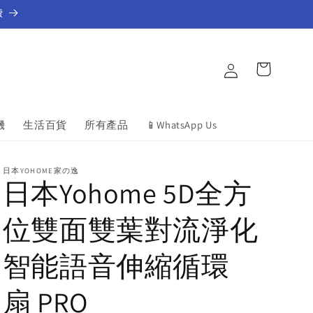
費
Log
Cart
in
機
生活百貨
所有產品
📱WhatsApp Us
日本YOHOME家の逸
日本Yohome 5D全方
位雙面雙葉對流淨化
智能語音伸縮循環
扇 PRO