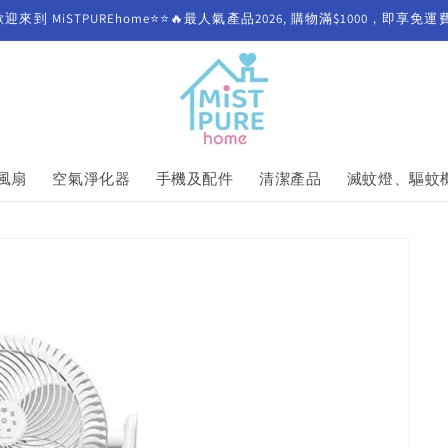
歡迎來到 MiSTPUREhome⭐⭐🔥最人氣產品2026, 購物滿$1000，即享免運
風扇
空氣淨化器
手機及配件
清潔產品
滅蚊燈、驅蚊