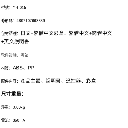
型號：
YH-015
條形碼：
4897107663339
日文
+
繁體中文彩盒、繁體中文
+
簡體中文
包材語種：
+
英文說明書
軟件語種：粵語
ABS
、
PP
材質：
產品主體、說明書、遙控器、彩盒
配件内容：
尺寸重量：
淨重：
3.60kg
電流：
350mA