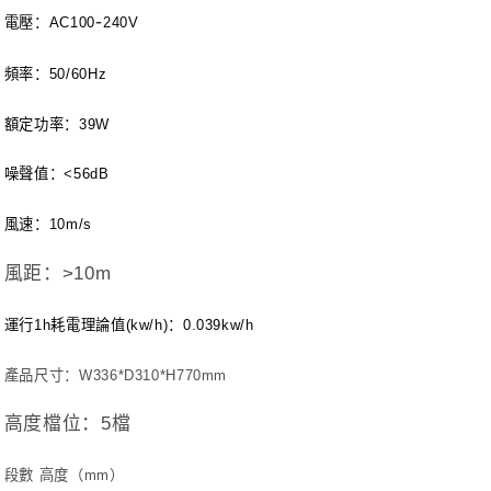
-
電壓：
AC100
240V
頻率：
50/60Hz
額定功率：
39W
噪聲值：
<56dB
風速：
10m/s
風距：
>10m
運行
1h
耗電理論值
(kw/h)
：
0.039kw/h
產品尺寸：
W336*D310*H770mm
高度檔位：
5
檔
段數 高度（
mm
）