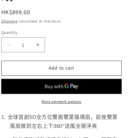
Regular
HK$899.00
price
Shipping
calculated at checkout.
Quantity
Decrease
Increase
quantity
quantity
for
for
Add to cart
日
日
本
本
Yohome 5D
Yohome 5D
全
全
方
方
More payment options
位
位
雙
雙
1.
全球首創
5D
全方位雙面雙葉循環扇，前後雙葉
面
面
風扇做到左右上下
360
°送風全屋淨爽
雙
雙