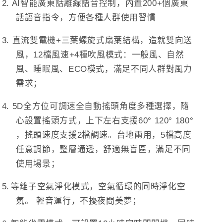
葉
葉
2.
AI
智能廣東話離線語音控制，內置
200+
個廣東
對
對
話語音指令，方便各種人群使用習慣
流
流
淨
淨
3.
直流雙電機
+
三葉螺旋式扇葉結構，造就雙向送
化
化
風，
12
檔風速
+4
種吹風模式：一般風、自然
智
智
風、睡眠風、
ECO
模式，滿足不同人群對風力
能
能
需求；
語
語
音
音
4.
5D
全方位可調速全自動搖頭角度多種選擇，隨
伸
伸
心設置搖頭方式，上下左右支援
60
°
120
°
180
°
縮
縮
，搖頭速度支援
2
檔調速。台地兩用，
5
檔高度
循
循
任意調節，整層通透，舒適無盲區，滿足不同
環
環
使用場景；
扇 PRO
扇 PRO
5.
等離子空氣淨化模式，空氣循環的同時淨化空
氣。 輕音運行，不擾夜間美夢；