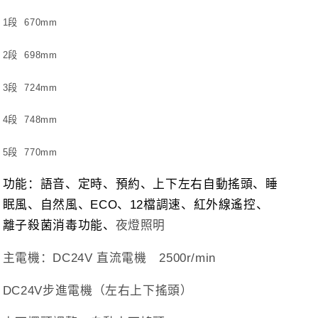
1
段
670mm
2
段
698mm
3
段
724mm
4
段
748mm
5
段
770mm
功能：語音、定時、預約、上下左右自動搖頭、睡
眠風、自然風、
ECO
、
12
檔調速、紅外線遙控、
離子殺菌消毒功能、
夜燈照明
主電機：
DC24V
直流電機
2500r/min
DC24V
步進電機（左右上下搖頭）