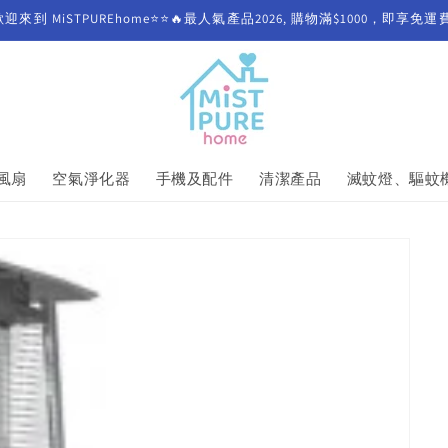
歡迎來到 MiSTPUREhome⭐⭐🔥最人氣產品2026, 購物滿$1000，即享免運
風扇
空氣淨化器
手機及配件
清潔產品
滅蚊燈、驅蚊