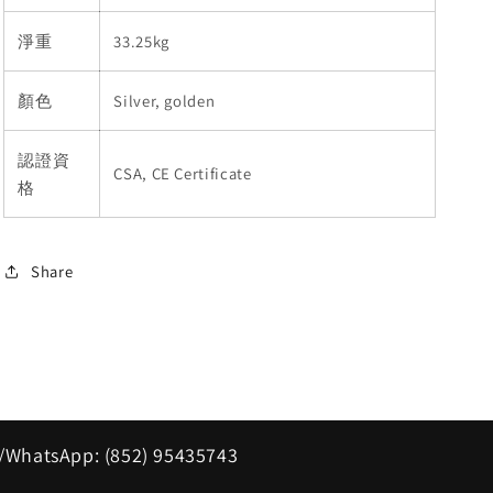
淨重
33.25kg
顏色
Silver, golden
認證資
CSA, CE Certificate
格
Share
/WhatsApp: (852) 95435743