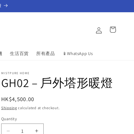
費
Log
Cart
in
機
生活百貨
所有產品
📱WhatsApp Us
MISTPURE HOME
GH02 – 戶外塔形暖燈
Regular
HK$4,500.00
price
Shipping
calculated at checkout.
Quantity
Decrease
Increase