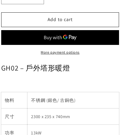
quantity
quantity
for
for
GH02
GH02
Add to cart
–
–
戶
戶
外
外
塔
塔
More payment options
形
形
暖
暖
GH02 – 戶外塔形暖燈
燈
燈
物料
不锈鋼 (銀色/ 古銅色)
尺寸
2300 x 235 x 740mm
功率
13kW