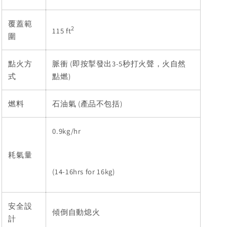
覆蓋範
2
115 ft
圍
點火方
脈衝 (即按掣發出3-5秒打火聲，火自然
式
點燃)
燃料
石油氣 (產品不包括)
0.9kg/hr
耗氣量
(14-16hrs for 16kg)
安全設
傾倒自動熄火
計