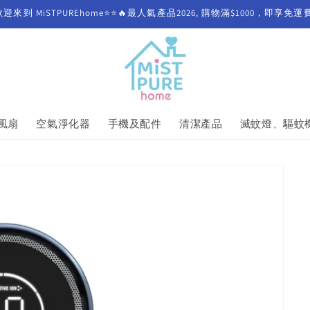
歡迎來到 MiSTPUREhome⭐⭐🔥最人氣產品2026, 購物滿$1000，即享免運
風扇
空氣淨化器
手機及配件
清潔產品
滅蚊燈、驅蚊