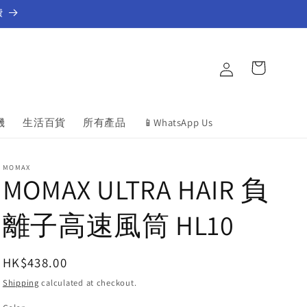
費
Log
Cart
in
機
生活百貨
所有產品
📱WhatsApp Us
MOMAX
MOMAX ULTRA HAIR 負
離子高速風筒 HL10
Regular
HK$438.00
price
Shipping
calculated at checkout.